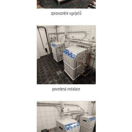
zprovoznění vyvíječů
povedená instalace