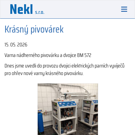
Toggl
navig
Krásný pivovárek
15. 05. 2026
Varna nádherného pivovárku a dvojice BM 572
Dnes jsme uvedli do provozu dvojici elektrických parních vyvíječů
pro ohřev nové varny krásného pivovárku.