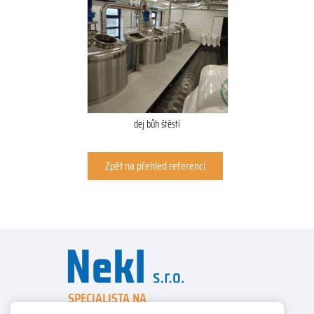
dej bůh štěstí
Zpět na přehled referencí
SPECIALISTA NA