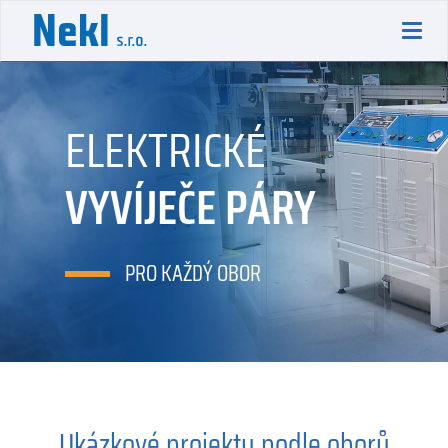
Toggl
navig
ELEKTRICKÉ
VYVÍJEČE PÁRY
PRO KAŽDÝ OBOR
Ukázkové projekty podle oborů