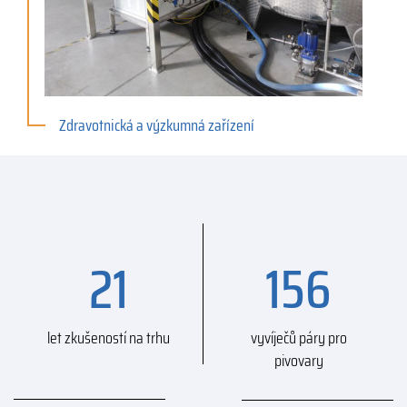
Zdravotnická a výzkumná zařízení
21
156
let zkušeností na trhu
vyvíječů páry pro
pivovary