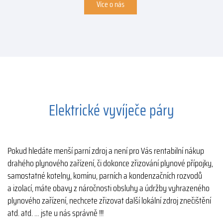
Více o nás
Elektrické vyvíječe páry
Pokud hledáte menší parní zdroj a není pro Vás rentabilní nákup
drahého plynového zařízení, či dokonce zřizování plynové přípojky,
samostatné kotelny, komínu, parních a kondenzačních rozvodů
a izolací, máte obavy z náročnosti obsluhy a údržby vyhrazeného
plynového zařízení, nechcete zřizovat další lokální zdroj znečištění
atd. atd. … jste u nás správně !!!