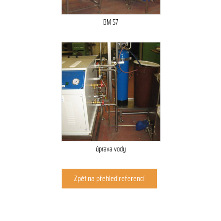
BM 57
úprava vody
Zpět na přehled referencí