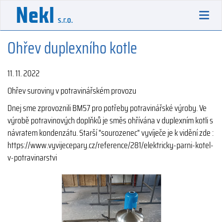
Toggl
navig
Ohřev duplexního kotle
11. 11. 2022
Ohřev suroviny v potravinářském provozu
Dnej sme zprovoznili BM57 pro potřeby potravinářské výroby. Ve
výrobě potravinových doplňků je směs ohřívána v duplexním kotli s
návratem kondenzátu. Starší "sourozenec" vyvíječe je k vidění zde :
https://www.vyvijecepary.cz/reference/281/elektricky-parni-kotel-
v-potravinarstvi