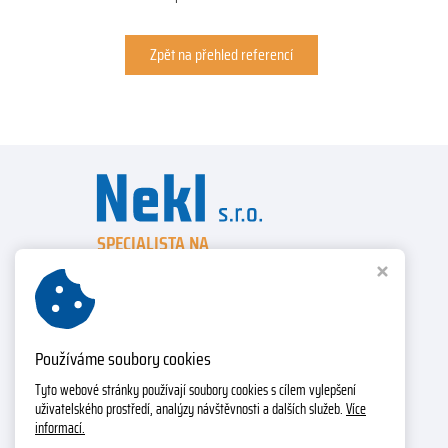
Zpět na přehled referencí
SPECIALISTA NA
ELEKTRICKÉ VYVÍJEČE PÁRY
Nekl s.r.o.
Zahradní 581, 798 52 Konice
IČ: 28316398, DIČ: CZ28316398
Používáme soubory cookies
Prodej a servis
Tyto webové stránky používají soubory cookies s cílem vylepšení
uživatelského prostředí, analýzy návštěvnosti a dalších služeb.
Více
Tel.:
(+420) 777 855 617
informací.
E-mail:
vyvijecepary@gmail.com