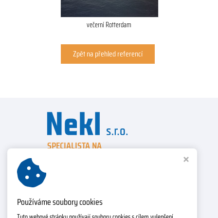
večerní Rotterdam
Zpět na přehled referencí
SPECIALISTA NA
ELEKTRICKÉ VYVÍJEČE PÁRY
Nekl s.r.o.
Zahradní 581, 798 52 Konice
IČ: 28316398, DIČ: CZ28316398
Používáme soubory cookies
Tyto webové stránky používají soubory cookies s cílem vylepšení