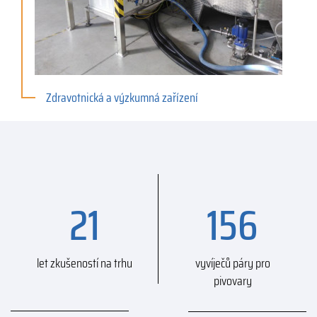
Zdravotnická a výzkumná zařízení
21
156
let zkušeností na trhu
vyvíječů páry pro
pivovary