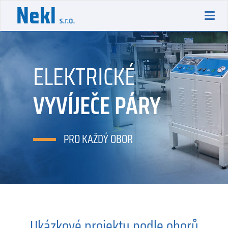
Toggl
navig
ELEKTRICKÉ
VYVÍJEČE PÁRY
PRO KAŽDÝ OBOR
Ukázkové projekty podle oborů