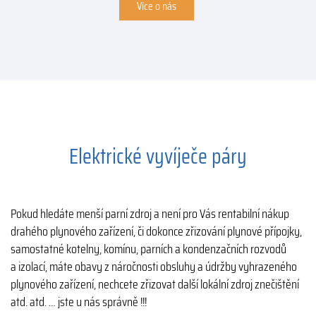
Více o nás
Elektrické vyvíječe páry
Pokud hledáte menší parní zdroj a není pro Vás rentabilní nákup
drahého plynového zařízení, či dokonce zřizování plynové přípojky,
samostatné kotelny, komínu, parních a kondenzačních rozvodů
a izolací, máte obavy z náročnosti obsluhy a údržby vyhrazeného
plynového zařízení, nechcete zřizovat další lokální zdroj znečištění
atd. atd. … jste u nás správně !!!